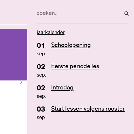
“Dankzij deze sc
onze zoon zich o
een fijn mens me
jaarkalender
interesses en ken
01
Schoolopening
sep.
Ouder van oud-leerling
leerlingen worden verwelkomd
door alle docenten en volgen een
02
Eerste periode les
apart programma
sep.
02
Introdag
sep.
Activiteit met de mentor
03
Start lessen volgens rooster
sep.