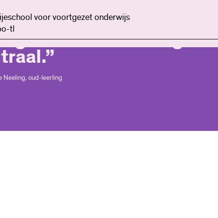
 het Rudolf Steiner
ijeschool voor voortgezet onderwijs
o-tl
lege staat de leerling
traal.”
 Neeling, oud-leerling