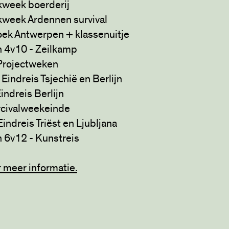
kweek boerderij
kweek Ardennen survival
oek Antwerpen + klassenuitje
n 4v10 - Zeilkamp
 Projectweken
Eindreis Tsjechië en Berlijn
indreis Berlijn
rcivalweekeinde
indreis Triëst en Ljubljana
 6v12 - Kunstreis
r meer informatie.