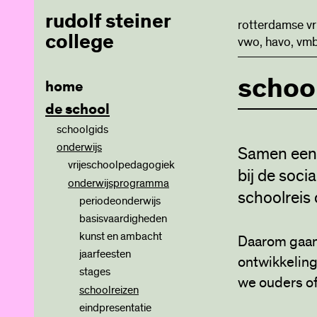
rudolf steiner
rotterdamse vr
college
vwo, havo, vmb
schoo
home
de school
schoolgids
onderwijs
Samen een 
vrijeschoolpedagogiek
bij de soci
onderwijsprogramma
ontwikkelingsfasen
schoolreis
leerplannen
periodeonderwijs
basisvaardigheden
kunst en ambacht
Daarom gaan 
jaarfeesten
ontwikkeling
stages
we ouders of
schoolreizen
eindpresentatie