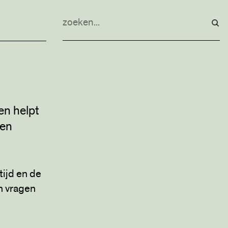
en helpt
een
tijd en de
en vragen