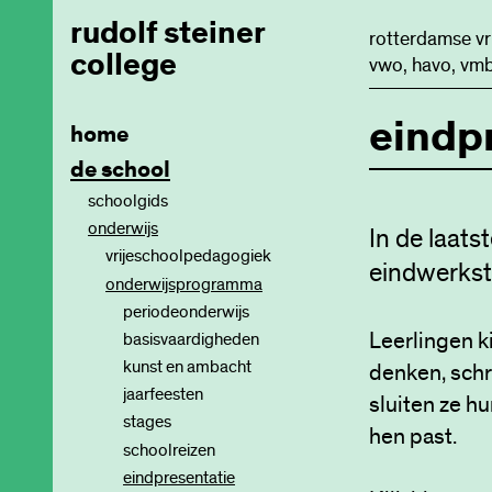
rudolf steiner
rotterdamse vr
college
vwo, havo, vmb
eindp
home
de school
schoolgids
onderwijs
In de laats
vrijeschoolpedagogiek
eindwerkstu
onderwijsprogramma
ontwikkelingsfasen
leerplannen
periodeonderwijs
Leerlingen k
basisvaardigheden
kunst en ambacht
denken, schr
jaarfeesten
sluiten ze h
stages
hen past.
schoolreizen
eindpresentatie