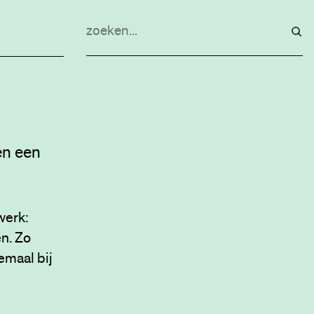
en een
werk:
n. Zo
emaal bij