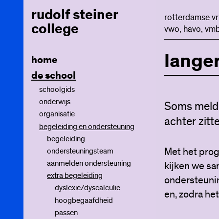
rudolf steiner
rotterdamse vr
college
vwo, havo, vmb
langer
home
de school
schoolgids
onderwijs
Soms melde
organisatie
vrijeschoolpedagogiek
achter zitt
begeleiding en ondersteuning
onderwijsprogramma
samen verantwoordelijk
ontwikkelingsfasen
inrichting van het onderwijs
locaties
begeleiding
leerplannen
periodeonderwijs
mentoren
Met het pro
meepraten
ondersteuningsteam
basisvaardigheden
leerwegen
decanen
kwaliteit, vragen of klachten
aanmelden ondersteuning
kunst en ambacht
ambachtelijke stroom
statuten en notulen
kijken we sa
extra begeleiding
jaarfeesten
tweejarige brugklas
ondersteunin
stages
mentorklas
dyslexie/dyscalculie
en, zodra he
schoolreizen
huiswerk
hoogbegaafdheid
eindpresentatie
passen
rapport en overgangsreglement