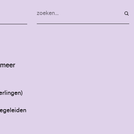
n meer
rlingen)
begeleiden