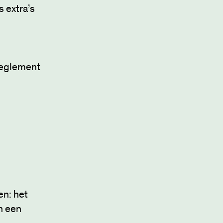
 extra’s
sreglement
en: het
n een