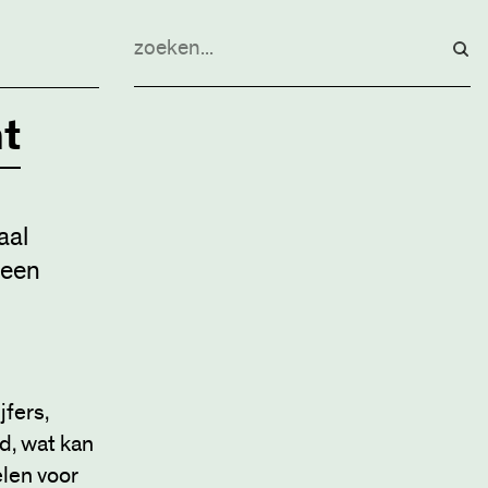
t
aal
 een
jfers,
d, wat kan
elen voor