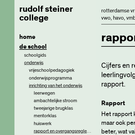
rudolf steiner
rotterdamse vr
college
vwo, havo, vmb
rappo
home
de school
schoolgids
onderwijs
Cijfers en 
vrijeschoolpedagogiek
leerlingvol
onderwijsprogramma
ontwikkelingsfasen
rapport.
inrichting van het onderwijs
leerplannen
periodeonderwijs
basisvaardigheden
leerwegen
kunst en ambacht
ambachtelijke stroom
Rapport
jaarfeesten
tweejarige brugklas
Het rapport k
stages
mentorklas
maar ook per
schoolreizen
huiswerk
beter, wat va
eindpresentatie
rapport en overgangsreglement