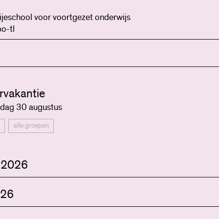
ijeschool voor voortgezet onderwijs
o-tl
vakantie
dag 30 augustus
alle groepen
 2026
026
lopening
gen worden verwelkomd door alle docenten en volgen een ap