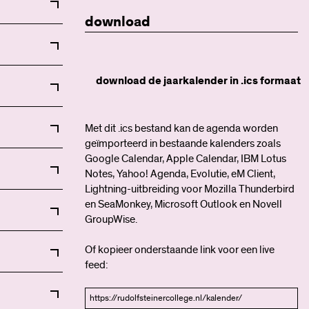
download
download de jaarkalender in .ics formaat
Met dit .ics bestand kan de agenda worden
geïmporteerd in bestaande kalenders zoals
n met open
Google Calendar, Apple Calendar, IBM Lotus
Notes, Yahoo! Agenda, Evolutie, eM Client,
Lightning-uitbreiding voor Mozilla Thunderbird
en SeaMonkey, Microsoft Outlook en Novell
5h12 en
GroupWise.
n (geen
PTA toetsen
Of kopieer onderstaande link voor een live
feed:
uders
0u
uders