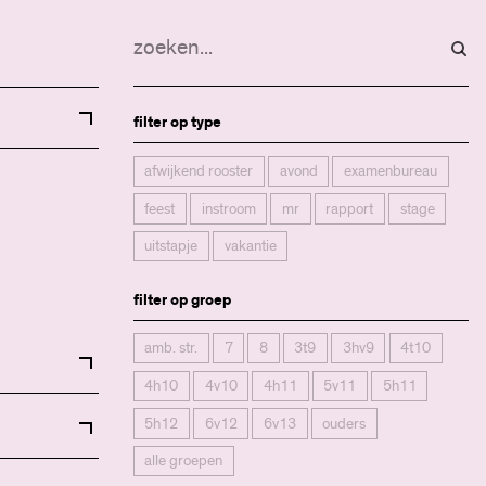
filter op type
afwijkend rooster
avond
examenbureau
feest
instroom
mr
rapport
stage
uitstapje
vakantie
filter op groep
amb. str.
7
8
3t9
3hv9
4t10
4h10
4v10
4h11
5v11
5h11
5h12
6v12
6v13
ouders
alle groepen
art