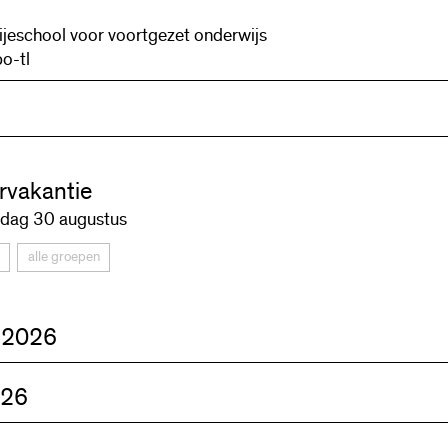
ijeschool voor voortgezet onderwijs
o-tl
vakantie
dag 30 augustus
alle groepen
 2026
026
lopening
gen worden verwelkomd door alle docenten en volgen een ap