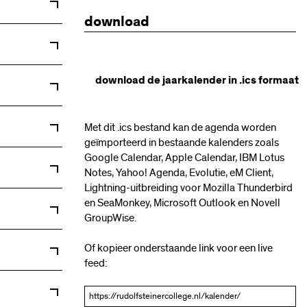
download
download de jaarkalender in .ics formaat
Met dit .ics bestand kan de agenda worden
geïmporteerd in bestaande kalenders zoals
n met open
Google Calendar, Apple Calendar, IBM Lotus
Notes, Yahoo! Agenda, Evolutie, eM Client,
Lightning-uitbreiding voor Mozilla Thunderbird
en SeaMonkey, Microsoft Outlook en Novell
5h12 en
GroupWise.
n (geen
PTA toetsen
Of kopieer onderstaande link voor een live
feed:
uders
0u
uders