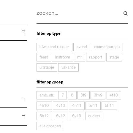
filter op type
afwijkend rooster
avond
examenbureau
feest
instroom
mr
rapport
stage
uitstapje
vakantie
filter op groep
amb. str.
7
8
3t9
3hv9
4t10
4h10
4v10
4h11
5v11
5h11
5h12
6v12
6v13
ouders
alle groepen
art