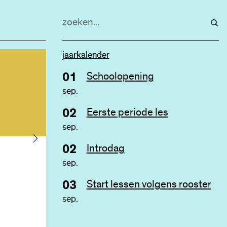
teneinde zich in
sociale orde te 
invoegen, maar w
jaarkalender
aanleg in de men
01
Schoolopening
en in hem ontwik
sep.
leerlingen worden verwelkomd
worden."
door alle docenten en volgen een
02
Eerste periode les
apart programma
sep.
Rudolf Steiner
02
Introdag
sep.
Activiteit met de mentor
03
Start lessen volgens rooster
sep.