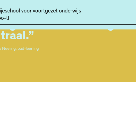
 het Rudolf Steiner
ijeschool voor voortgezet onderwijs
o-tl
lege staat de leerling
traal.”
 Neeling, oud-leerling