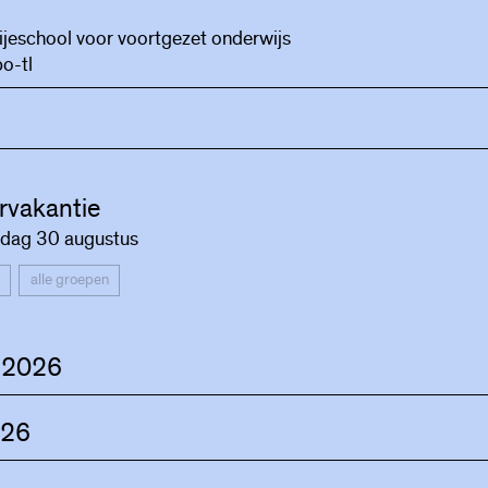
ijeschool voor voortgezet onderwijs
o-tl
vakantie
dag 30 augustus
alle groepen
 2026
026
lopening
gen worden verwelkomd door alle docenten en volgen een ap