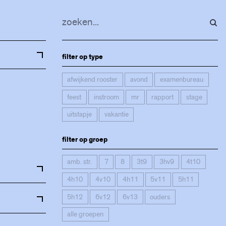
filter op type
afwijkend rooster
avond
examenbureau
feest
instroom
mr
rapport
stage
uitstapje
vakantie
filter op groep
amb. str.
7
8
3t9
3hv9
4t10
4h10
4v10
4h11
5v11
5h11
5h12
6v12
6v13
ouders
alle groepen
art