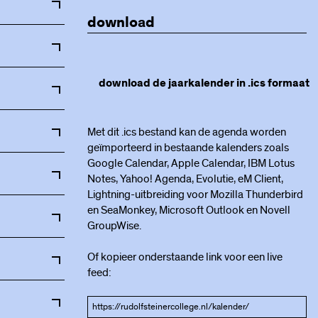
download
download de jaarkalender in .ics formaat
Met dit .ics bestand kan de agenda worden
geïmporteerd in bestaande kalenders zoals
n met open
Google Calendar, Apple Calendar, IBM Lotus
Notes, Yahoo! Agenda, Evolutie, eM Client,
Lightning-uitbreiding voor Mozilla Thunderbird
en SeaMonkey, Microsoft Outlook en Novell
5h12 en
GroupWise.
n (geen
PTA toetsen
Of kopieer onderstaande link voor een live
feed:
uders
0u
uders